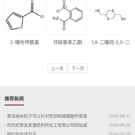
2-噻吩甲酰氯
邻硝基苯乙酮
1,4-二噻烷-2,5-二
(甲硫醇)
上一页
下一页
推荐新闻
· 激活纳米粒子可以针对性抑制癌细胞所需蛋
2020.08.11
白质
· 热烈祝贺张家港凯利特化工有限公司网站成
2020.06.28
功上线！
· 靛红的合成方法
2020.06.28