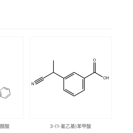
二醋酸
3-(1-氰乙基)苯甲酸