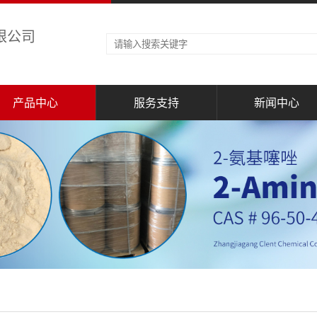
限公司
产品中心
服务支持
新闻中心