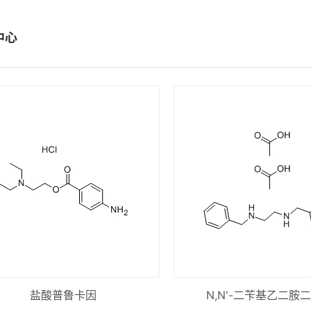
中心
盐酸普鲁卡因
N,N'-二苄基乙二胺