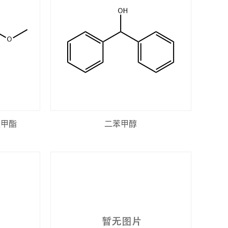
酸甲酯
二苯甲醇